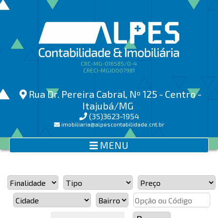
CRC-MG-016585/O-4
CRECI-MGJ0007981
Rua Dr. Pereira Cabral, Nº 125 - Centro -
Itajubá/MG
(35)3623-1954
imobiliaria@alpescontabilidade.cnt.br
MENU