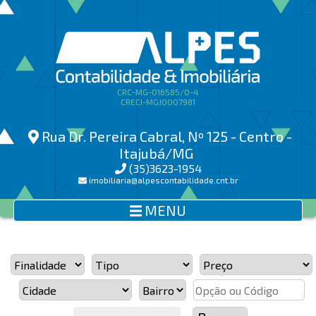
CRC-MG-016585/O-4
CRECI-MGJ0007981
Rua Dr. Pereira Cabral, Nº 125 - Centro -
Itajubá/MG
(35)3623-1954
imobiliaria@alpescontabilidade.cnt.br
MENU