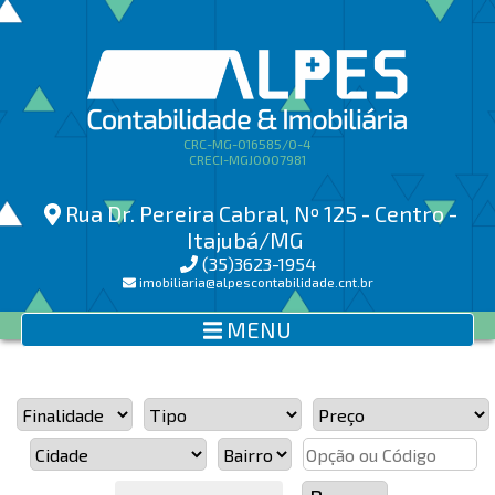
CRC-MG-016585/O-4
CRECI-MGJ0007981
Rua Dr. Pereira Cabral, Nº 125 - Centro -
Itajubá/MG
(35)3623-1954
imobiliaria@alpescontabilidade.cnt.br
MENU