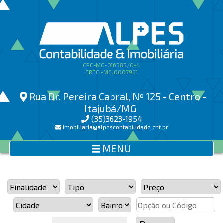
CRC-MG-016585/O-4
CRECI-MGJ0007981
Rua Dr. Pereira Cabral, Nº 125 - Centro -
Itajubá/MG
(35)3623-1954
imobiliaria@alpescontabilidade.cnt.br
MENU